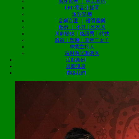
國外舞者 ｜ 各式舞蹈
LED電音小提琴
派對樂團
音樂百匯 ｜ 優質國樂
魔術 ｜ 小丑｜泡泡秀
川劇變臉｜腹語秀｜特技
戰鼓｜舞獅｜電音三太子
專業主持人
雷射激光調酒秀
活動案例
最新訊息
聯絡我們