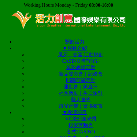
Working Hours Monday - Friday
08:00-16:00
關於活力
▼服務介紹
尾牙、春酒 活動規劃
CASINO時尚派對
業務表揚活動
新品發表會｜記者會
開幕剪綵活動
運動會｜家庭日
社區活動｜生日派對
藝人邀約
燈光音響｜會場布置
▼表演節目
VC魔幻激光秀
投影互動秀
各式CASINO